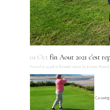
01 Oct
fin Aout 2021 c’est repa
Posted at 14:47h
in
Résumé séjour
by
Jérôme Bourel
Ca swing 