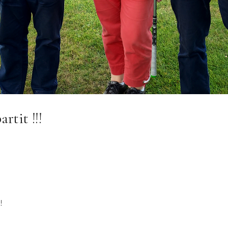
rtit !!!
!