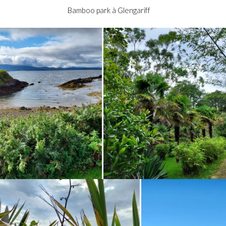
mboo park à Glengariff