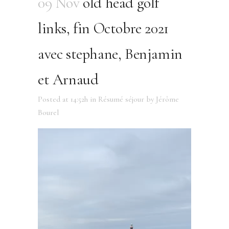
09 Nov
old head golf
links, fin Octobre 2021
avec stephane, Benjamin
et Arnaud
Posted at 14:52h
in
Résumé séjour
by
Jérôme
Bourel
Lecteur
vidéo