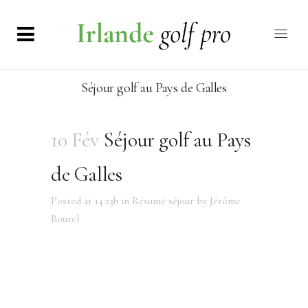
Séjour golf au Pays de Galles
10 Fév
Séjour golf au Pays
de Galles
Posted at 14:23h
in
Résumé séjour
by
Jérôme
Bourel